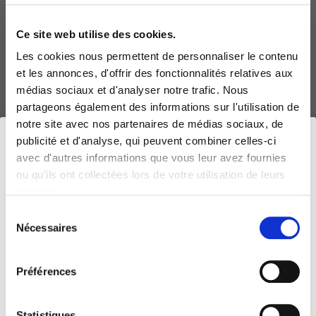
Son nez, très expressif, révèle des arômes de fruits
exotiques et de fruits blancs, de poire, de pêche.
Ce site web utilise des cookies.
Cépage : Viognier - Grenache
Les cookies nous permettent de personnaliser le contenu
et les annonces, d'offrir des fonctionnalités relatives aux
médias sociaux et d'analyser notre trafic. Nous
Caractéristiques :
Fruits exotiques, fruits blanc
partageons également des informations sur l'utilisation de
notre site avec nos partenaires de médias sociaux, de
publicité et d'analyse, qui peuvent combiner celles-ci
Titre alcoométrique
Type de boissons
avec d'autres informations que vous leur avez fournies
10 % vol.
Vin Blanc
ou qu'ils ont collectées lors de votre utilisation de leurs
services.
Quantité
Soit
Vérification
3 bouteilles de 75 cL
13,00 € au litre
Sélection
Nécessaires
du
Pour visiter le site internet d'Edena Boissons,
vous devez-être en âge légal pour consommer de
consentement
l’alcool dans votre pays/région. S’il n’y a pas d’âge légal
Vendu par carton de 3 bouteilles de
de consommation, vous devez avoir plus de 21ans.
Préférences
vin
Prix au litre : 13,38 €
Statistiques