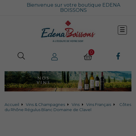
Bienvenue sur votre boutique EDENA
BOISSONS
Bascu
☰
la
navig
0
Accueil
Vins & Champagnes
Vins
Vins Français
Côtes
du Rhône Régulus Blanc Domaine de Clavel