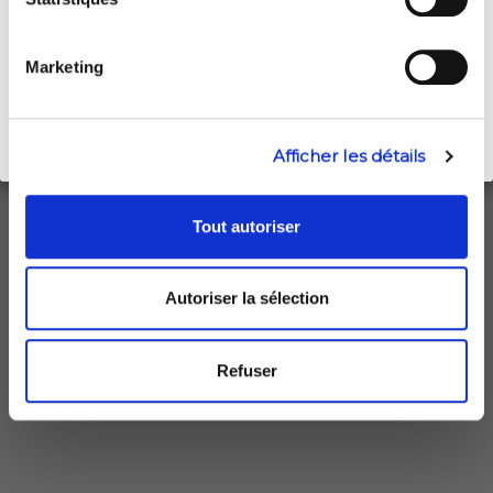
Month
Day
Year
Marketing
30,11 €
TTC
Le lot de 3 bouteilles
9,74 € La bouteille de 75 cL
Afficher les détails
Tout autoriser
AJOUTER AU PANIER
Autoriser la sélection
Categories:
Vins Français
Refuser