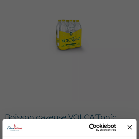
Boisson gazeuse VOLCA'Tonic
Vibrez l'instant avec VOLCA'Tonic !