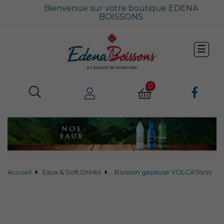
Bienvenue sur votre boutique EDENA
BOISSONS
Bascu
☰
la
navig
0
Accueil
Eaux & Soft Drinks
Boisson gazeuse VOLCA'Tonic