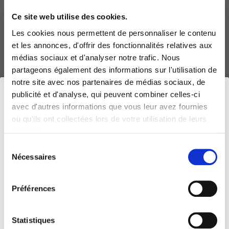
Nouveau tonic péi à base d'eau de source de la Réunion.
Ce site web utilise des cookies.
Cette boisson gazeuse aux arômes naturels, contenant de
la quinine sera parfaite à consommer seule pour vous
Les cookies nous permettent de personnaliser le contenu
et les annonces, d'offrir des fonctionnalités relatives aux
rafraîchir mais également pour accompagner vos cocktails.
médias sociaux et d'analyser notre trafic. Nous
Boisson gazeuse sans conservateur et sans édulcorant.
partageons également des informations sur l'utilisation de
Promotion en cours sur produits à DLUO courte
notre site avec nos partenaires de médias sociaux, de
06/07/2023.
publicité et d'analyse, qui peuvent combiner celles-ci
avec d'autres informations que vous leur avez fournies
Quantité
6 bouteilles de 1,25 L
ou qu'ils ont collectées lors de votre utilisation de leurs
services.
Vérification
Sélection
Soit
Nécessaires
du
Pour visiter le site internet d'Edena Boissons,
1,75 € au litre
vous devez-être en âge légal pour consommer de
consentement
l’alcool dans votre pays/région. S’il n’y a pas d’âge légal
de consommation, vous devez avoir plus de 21ans.
Préférences
Prix au litre : 1,75 €
Statistiques
Month
Day
Year