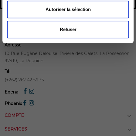
Autoriser la sélection
Refuser
Adresse
10 Rue Eugène Delouise, Rivière des Galets, La Possession
97419, La Réunion
Tél
(+262) 262 42 56 35
Edena
Phoenix
COMPTE

SERVICES
